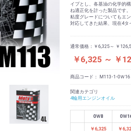
イプとし、各基油の化学的構
ね適正化を計った製品です。
粘度グレードについてもエン
対応してきた結果、現在4タ
通常価格：
￥6,325～ ￥126,
￥6,325 ～ ￥12
商品コード：
M113-1-0Ｗ16
関連カテゴリ
4輪用エンジンオイル
0Ｗ8
0Ｗ1
￥6,325
￥6,3