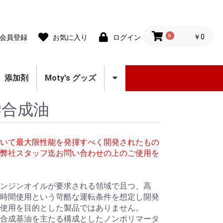
0
￥0
会員登録
お気に入り
ログイン
添加剤
Moty's グッズ
スプレー
クーラント
グリース
ステッカー
学合成油
いて最大限性能を発揮すべく開発されたもの
弊社スタッフ迄お問い合わせの上のご使用を
ンジンオイルが要求される領域で且つ、高
時間使用という苛酷な運転条件を想定し開発
使用を目的とした製品ではありません。
合成基油を主たる構成としたノンポリマータ