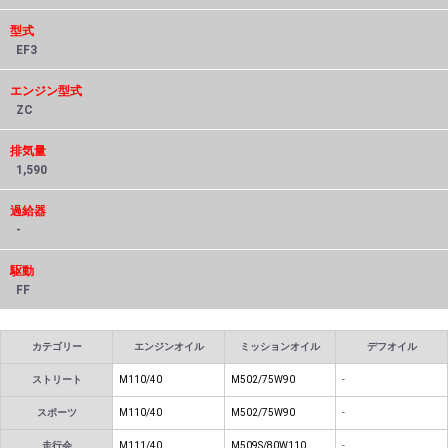
型式
EF3
エンジン型式
ZC
排気量
1,590
過給器
-
駆動
FF
カテゴリー
エンジンオイル
ミッションオイル
デフオイル
ストリート
M110/40
M502/75W90
-
スポーツ
M110/40
M502/75W90
-
走行会
M111/40
M509S/80W110
-