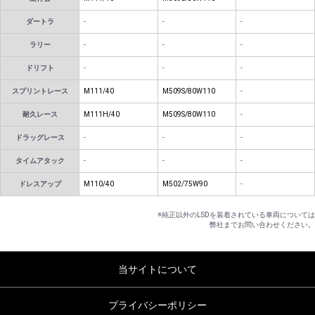
ダートラ
-
-
-
ラリー
-
-
-
ドリフト
-
-
-
スプリントレース
M111/40
M509S/80W110
-
耐久レース
M111H/40
M509S/80W110
-
ドラッグレース
-
-
-
タイムアタック
-
-
-
ドレスアップ
M110/40
M502/75W90
-
※純正以外のLSDを装着されている車両については
弊社までお問い合わせください。
当サイトについて
プライバシーポリシー