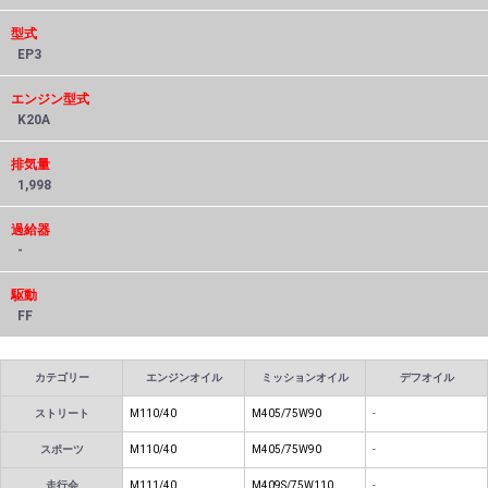
型式
EP3
エンジン型式
K20A
排気量
1,998
過給器
-
駆動
FF
カテゴリー
エンジンオイル
ミッションオイル
デフオイル
ストリート
M110/40
M405/75W90
-
スポーツ
M110/40
M405/75W90
-
走行会
M111/40
M409S/75W110
-