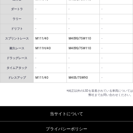
ダートラ
-
-
-
ラリー
-
-
-
ドリフト
-
-
-
スプリントレース
M111/40
M409S/75W110
-
耐久レース
M111H/40
M409S/75W110
-
ドラッグレース
-
-
-
タイムアタック
-
-
-
ドレスアップ
M111/40
M405/75W90
-
※純正以外のLSDを装着されている車両については
弊社までお問い合わせください。
当サイトについて
プライバシーポリシー