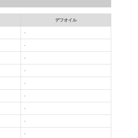
デフオイル
-
-
-
-
-
-
-
-
-