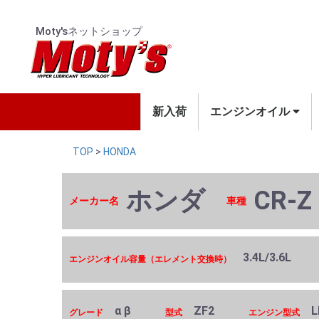
Moty'sネットショップ
新入荷
エンジンオイル
4輪用エンジンオイル
2輪用エンジンオイル
TOP
>
HONDA
ホンダ
CR-Z
メーカー名
車種
3.4L/3.6L
エンジンオイル容量（エレメント交換時）
α β
ZF2
L
グレード
型式
エンジン型式