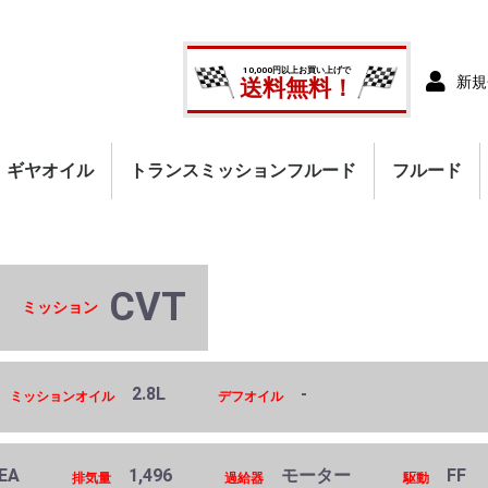
10,000円以上お買い上げで
新規
送料無料！
ギヤオイル
トランスミッションフルード
フルード
CVT
ミッション
2.8L
-
ミッションオイル
デフオイル
EA
1,496
モーター
FF
排気量
過給器
駆動