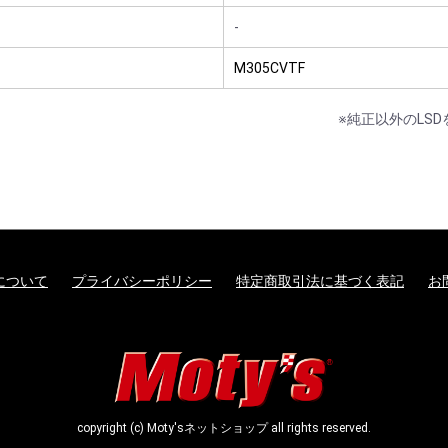
-
M305CVTF
※純正以外のLS
について
プライバシーポリシー
特定商取引法に基づく表記
お
copyright (c) Moty'sネットショップ all rights reserved.