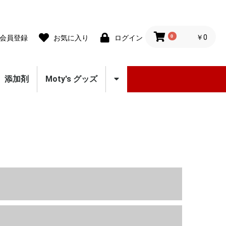
0
￥0
会員登録
お気に入り
ログイン
添加剤
Moty's グッズ
スプレー
クーラント
グリース
ステッカー