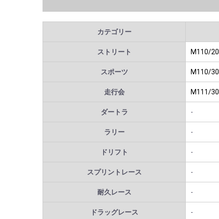
カテゴリー
ストリート
M110/20
スポーツ
M110/30
走行会
M111/30
ダートラ
-
ラリー
-
ドリフト
-
スプリントレース
-
耐久レース
-
ドラッグレース
-